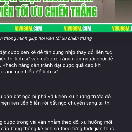
n thông minh giúp hội viên tối ưu chiến thắng
đặt cược xen kẽ để tận dụng nhịp thay đổi liên tục
ển thị lịch sử ván cược rõ ràng giúp người chơi dễ
n. Khách hàng cần tránh đặt cược quá cao khi
 ràng qua biểu đồ lịch sử.
ều đặn bất ngờ bị phá vỡ khiến xu hướng trước đó
hiện liên tiếp 5 lần rồi bất ngờ chuyển sang tài thì
ng cược trong vài ván nhằm theo dõi xu hướng mới
cấp bảng thống kê lịch sử theo từng thời gian thực