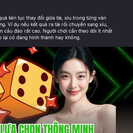
uả liên tục thay đổi giữa tài, xỉu trong từng ván
g. Ví dụ nếu kết quả ra tài rồi chuyển sang xỉu,
ện cầu đảo rất cao. Người chơi cần theo dõi ít nhất
p lại có đang hình thành hay không.