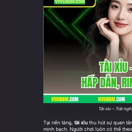
Tài xỉu – Trải ng
Tại nền tảng,
tài xỉu
thu hút sự quan tâ
minh bạch. Người chơi luôn có thể theo