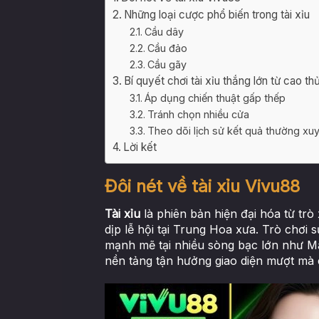
Những loại cược phổ biến trong tài xỉu
Cầu dây
Cầu đảo
Cầu gãy
Bí quyết chơi tài xỉu thắng lớn từ cao th
Áp dụng chiến thuật gấp thếp
Tránh chọn nhiều cửa
Theo dõi lịch sử kết quả thường xu
Lời kết
Đôi nét về tài xỉu Vivu88
Tài xỉu
là phiên bản hiện đại hóa từ trò
dịp lễ hội tại Trung Hoa xưa. Trò chơi 
mạnh mẽ tại nhiều sòng bạc lớn như Ma
nền tảng tận hưởng giao diện mượt mà c