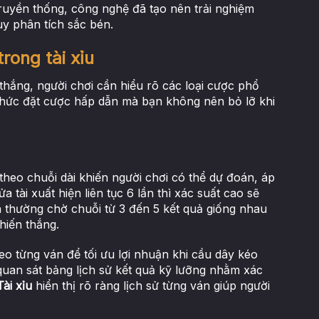
ruyền thống, công nghệ đã tạo nên trải nghiệm
duy phân tích sắc bén.
rong tài xỉu
 thắng, người chơi cần hiểu rõ các loại cược phổ
 thức đặt cược hấp dẫn mà bạn không nên bỏ lỡ khi
p theo chuỗi dài khiến người chơi có thể dự đoán, áp
 tài xuất hiện liên tục 6 lần thì xác suất cao sẽ
iên thường chờ chuỗi từ 3 đến 5 kết quả giống nhau
chiến thắng.
o từng ván để tối ưu lợi nhuận khi cầu dây kéo
quan sát bảng lịch sử kết quả kỹ lưỡng nhằm xác
Tài xỉu
hiển thị rõ ràng lịch sử từng ván giúp người