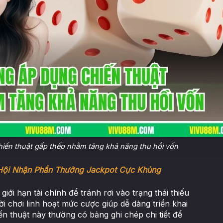
iến thuật gấp thếp nhằm tăng khả năng thu hồi vốn
Hội Nhận Phần Thưởng Jackpot Cực Khủng
iới hạn tài chính để tránh rơi vào trạng thái thiếu
 chơi linh hoạt mức cược giúp dễ dàng triển khai
ến thuật này thường có bảng ghi chép chi tiết để