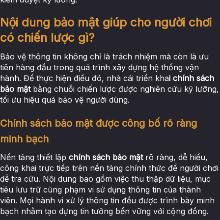
Nội dung bảo mật giúp cho người chơi
có chiến lược gì?
Bảo vệ thông tin không chỉ là trách nhiệm mà còn là ưu
tiên hàng đầu trong quá trình xây dựng hệ thống vận
hành. Để thực hiện điều đó, nhà cái triển kha
i chính sách
bảo mật
bằng chuỗi chiến lược được nghiên cứu kỹ lưỡng,
tối ưu hiệu quả bảo vệ người dùng.
Chính sách bảo mật được công bố rõ ràng
minh bạch
Nền tảng thiết lập
chính sách bảo mật
rõ ràng, dễ hiểu,
công khai trực tiếp trên nền tảng chính thức để người chơi
dễ tra cứu. Nội dung bao gồm việc thu thập dữ liệu, mục
tiêu lưu trữ cùng phạm vi sử dụng thông tin của thành
viên. Mọi hành vi xử lý thông tin đều được trình bày minh
bạch nhằm tạo dựng tin tưởng bền vững với cộng đồng.