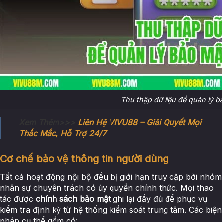
Thu thập dữ liệu để quản lý b
Xem Thêm>>>
Liên Hệ VIVU88 – Giải Quyết Mọi
Thắc Mắc, Hỗ Trợ 24/7
Cơ chế bảo vệ thông tin người dùng
Tất cả hoạt động nội bộ đều bị giới hạn truy cập bởi nhóm
nhân sự chuyên trách có ủy quyền chính thức. Mọi thao
tác được
chính sách bảo mật
ghi lại đầy đủ để phục vụ
kiểm tra định kỳ từ hệ thống kiểm soát trung tâm. Các biện
pháp cụ thể gồm có: