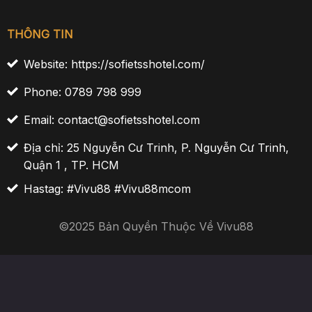
THÔNG TIN
Website: https://sofietsshotel.com/
Phone: 0789 798 999
Email:
contact@sofietsshotel.com
Địa chỉ: 25 Nguyễn Cư Trinh, P. Nguyễn Cư Trinh,
Quận 1 , TP. HCM
Hastag: #Vivu88 #Vivu88mcom
©2025 Bản Quyền Thuộc Về Vivu88