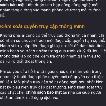
sách bảo mật
luôn được tích hợp cùng công nghệ mới
nhằm tăng cường sức mạnh phòng vệ trong môi trường
số.
Kiểm soát quyền truy cập thông minh
Không phải ai cũng có thể truy cập thông tin cá nhân, chỉ
có nhân sự chuyên trách mới được cấp quyền hạn cụ thể.
Hành vi truy cập đều được ghi lại chi tiết để đảm bảo tính
minh bạch và trách nhiệm trong quá trình xử lý dữ liệu. Hệ
thống thiết lập cơ chế kiểm tra chéo nhằm giảm thiểu tối
đa rủi ro thất thoát thông tin.
Khi có yêu cầu hỗ trợ từ người chơi, chỉ nhân viên trong
nhóm kỹ thuật được phân quyền mới có quyền can thiệp
dữ liệu. Mỗi phiên truy cập sẽ tự động ngắt nếu phát hiện
bất kỳ biểu hiện truy cập bất thường. Nhờ kiểm soát truy
cập chặt chẽ,
chính sách bảo mật
tại nhà cái giúp người
chơi an tâm khi sử dụng dịch vụ.