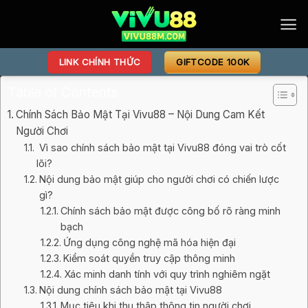
Bỏ
qua
nội
dung
LINK CHÍNH THỨC
GIFTCODE 100K
Table of Contents
Chính Sách Bảo Mật Tại Vivu88 – Nội Dung Cam Kết
Người Chơi
Vì sao chính sách bảo mật tại Vivu88 đóng vai trò cốt
lõi?
Nội dung bảo mật giúp cho người chơi có chiến lược
gì?
Chính sách bảo mật được công bố rõ ràng minh
bạch
Ứng dụng công nghệ mã hóa hiện đại
Kiểm soát quyền truy cập thông minh
Xác minh danh tính với quy trình nghiêm ngặt
Nội dung chính sách bảo mật tại Vivu88
Mục tiêu khi thu thập thông tin người chơi