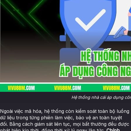
Hệ thống nhà cái áp dụng côn
Ngoài việc mã hóa, hệ thống còn kiểm soát toàn bộ luồng
dữ liệu trong từng phiên làm việc, bảo vệ an toàn tuyệt
đối. Bằng cách giám sát liên tục, mọi bất thường đều được
phát hiện kịp thời, đồng thời xử lý ngay lập tức.
Chính