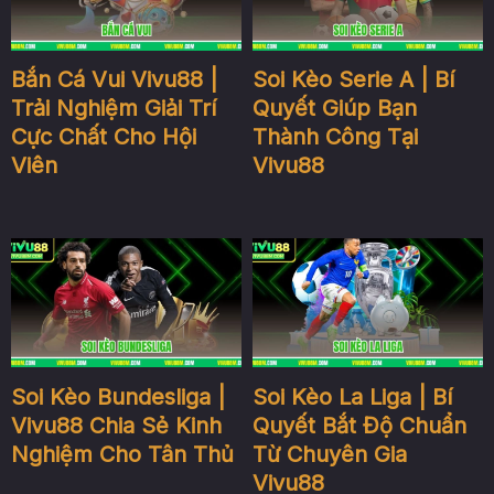
Bắn Cá Vui Vivu88 |
Soi Kèo Serie A | Bí
Trải Nghiệm Giải Trí
Quyết Giúp Bạn
Cực Chất Cho Hội
Thành Công Tại
Viên
Vivu88
Soi Kèo Bundesliga |
Soi Kèo La Liga | Bí
Vivu88 Chia Sẻ Kinh
Quyết Bắt Độ Chuẩn
Nghiệm Cho Tân Thủ
Từ Chuyên Gia
Vivu88