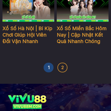
Xổ Số Hà Nội | Bí Kíp
Xổ Số Miền Bắc Hôm
Chơi Giúp Hội Viên
Nay | Cập Nhật Kết
Đổi Vận Nhanh
Quả Nhanh Chóng
1
2