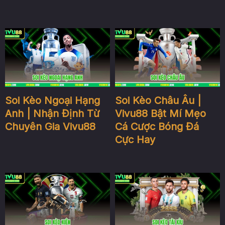
Soi Kèo Ngoại Hạng
Soi Kèo Châu Âu |
Anh | Nhận Định Từ
Vivu88 Bật Mí Mẹo
Chuyên Gia Vivu88
Cá Cược Bóng Đá
Cực Hay