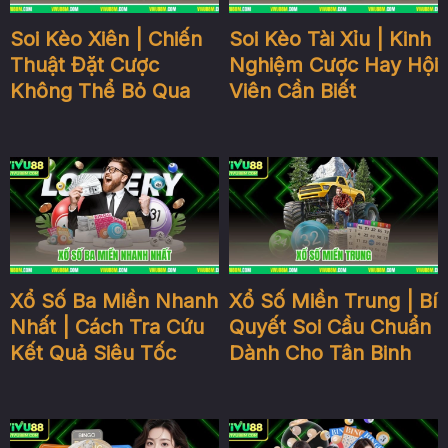
Soi Kèo Xiên | Chiến
Soi Kèo Tài Xỉu | Kinh
Thuật Đặt Cược
Nghiệm Cược Hay Hội
Không Thể Bỏ Qua
Viên Cần Biết
Xổ Số Ba Miền Nhanh
Xổ Số Miền Trung | Bí
Nhất | Cách Tra Cứu
Quyết Soi Cầu Chuẩn
Kết Quả Siêu Tốc
Dành Cho Tân Binh