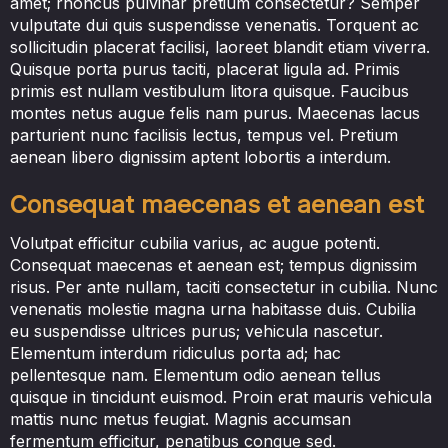
amet; rhoncus pulvinar pretium consectetur? Semper
vulputate dui quis suspendisse venenatis. Torquent ac
sollicitudin placerat facilisi, laoreet blandit etiam viverra.
Quisque porta purus taciti, placerat ligula ad. Primis
primis est nullam vestibulum litora quisque. Faucibus
montes netus augue felis nam purus. Maecenas lacus
parturient nunc facilisis lectus, tempus vel. Pretium
aenean libero dignissim aptent lobortis a interdum.
Consequat maecenas et aenean est
Volutpat efficitur cubilia varius, ac augue potenti.
Consequat maecenas et aenean est; tempus dignissim
risus. Per ante nullam, taciti consectetur in cubilia. Nunc
venenatis molestie magna urna habitasse duis. Cubilia
eu suspendisse ultrices purus; vehicula nascetur.
Elementum interdum ridiculus porta ad; hac
pellentesque nam. Elementum odio aenean tellus
quisque in tincidunt euismod. Proin erat mauris vehicula
mattis nunc metus feugiat. Magnis accumsan
fermentum efficitur, penatibus congue sed.