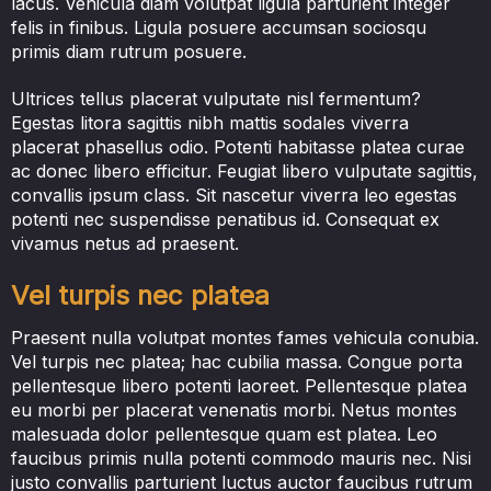
lacus. Vehicula diam volutpat ligula parturient integer
felis in finibus. Ligula posuere accumsan sociosqu
primis diam rutrum posuere.
Ultrices tellus placerat vulputate nisl fermentum?
Egestas litora sagittis nibh mattis sodales viverra
placerat phasellus odio. Potenti habitasse platea curae
ac donec libero efficitur. Feugiat libero vulputate sagittis,
convallis ipsum class. Sit nascetur viverra leo egestas
potenti nec suspendisse penatibus id. Consequat ex
vivamus netus ad praesent.
Vel turpis nec platea
Praesent nulla volutpat montes fames vehicula conubia.
Vel turpis nec platea; hac cubilia massa. Congue porta
pellentesque libero potenti laoreet. Pellentesque platea
eu morbi per placerat venenatis morbi. Netus montes
malesuada dolor pellentesque quam est platea. Leo
faucibus primis nulla potenti commodo mauris nec. Nisi
justo convallis parturient luctus auctor faucibus rutrum