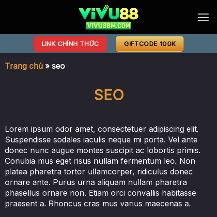
Bỏ
qua
nội
dung
LINK CHÍNH THỨC
GIFTCODE 100K
Trang chủ
»
seo
SEO
Lorem ipsum odor amet, consectetuer adipiscing elit.
Suspendisse sodales iaculis neque mi porta. Vel ante
donec nunc augue montes suscipit ac lobortis primis.
Conubia mus eget risus nullam fermentum leo. Non
platea pharetra tortor ullamcorper, ridiculus donec
ornare ante. Purus urna aliquam nullam pharetra
phasellus ornare non. Etiam orci convallis habitasse
praesent a. Rhoncus cras mus varius maecenas a.