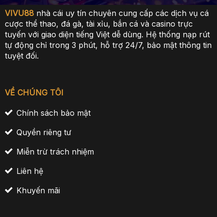
VIVU88
nhà cái uy tín chuyên cung cấp các dịch vụ cá
cược thể thao, đá gà, tài xỉu, bắn cá và casino trực
tuyến với giao diện tiếng Việt dễ dùng. Hệ thống nạp rút
tự động chỉ trong 3 phút, hỗ trợ 24/7, bảo mật thông tin
tuyệt đối.
VỀ CHÚNG TÔI
Chính sách bảo mật
Quyền riêng tư
Miễn trừ trách nhiệm
Liên hệ
Khuyến mãi