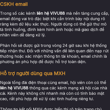
CSKH email
Trong số các kênh
liên hệ VIVU88
mà nền tảng cung cấp,
email đóng vai trò đặc biệt khi cần trình bày nội dung rõ
ràng kèm dữ liệu xác thực. Người dùng có thể gửi thư mô
tả tình huống, đính kèm hình ảnh hoặc mã giao dịch để
nhân viên dễ dàng xử lý.
Phản hồi sẽ được gửi trong vòng 24 giờ sau khi hệ thống
tiếp nhận thư. Đối với những vấn đề liên quan đến nạp rút
thưởng hoặc xác nhận thông tin tài khoản, email chính là
phương án phù hợp để được hỗ trợ toàn diện.
Hỗ trợ người dùng qua MXH
Ngoài tổng đài điện thoại cùng email, hội viên còn có thể
liên hệ VIVU88
thông qua các kênh mạng xã hội của nhà
cái. Kênh này không chỉ nhanh mà còn có tính bảo mật
cao, rất phù hợp để xử lý các tình huống riêng tư.
Thông tin kết nối MXH được hiển thị rõ trên trang chủ