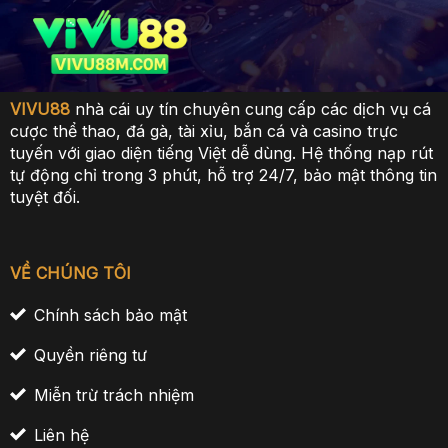
VIVU88
nhà cái uy tín chuyên cung cấp các dịch vụ cá
cược thể thao, đá gà, tài xỉu, bắn cá và casino trực
tuyến với giao diện tiếng Việt dễ dùng. Hệ thống nạp rút
tự động chỉ trong 3 phút, hỗ trợ 24/7, bảo mật thông tin
tuyệt đối.
VỀ CHÚNG TÔI
Chính sách bảo mật
Quyền riêng tư
Miễn trừ trách nhiệm
Liên hệ