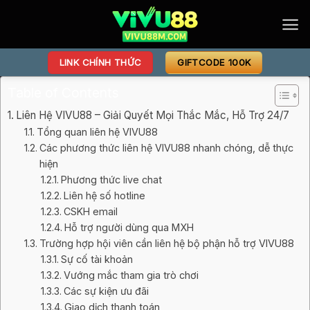
Bỏ
qua
nội
dung
LINK CHÍNH THỨC
GIFTCODE 100K
Table of Contents
Liên Hệ VIVU88 – Giải Quyết Mọi Thắc Mắc, Hỗ Trợ 24/7
Tổng quan liên hệ VIVU88
Các phương thức liên hệ VIVU88 nhanh chóng, dễ thực
hiện
Phương thức live chat
Liên hệ số hotline
CSKH email
Hỗ trợ người dùng qua MXH
Trường hợp hội viên cần liên hệ bộ phận hỗ trợ VIVU88
Sự cố tài khoản
Vướng mắc tham gia trò chơi
Các sự kiện ưu đãi
Giao dịch thanh toán