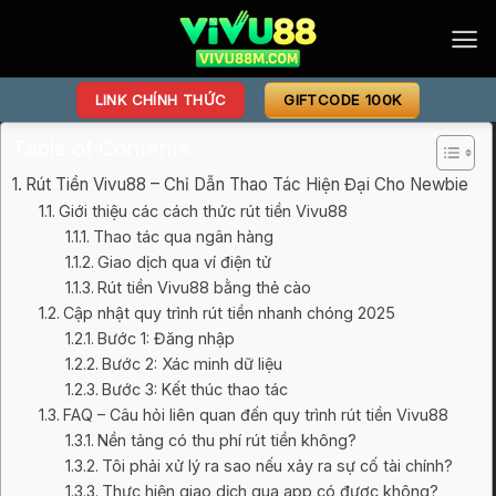
Bỏ
qua
nội
dung
LINK CHÍNH THỨC
GIFTCODE 100K
Table of Contents
Rút Tiền Vivu88 – Chỉ Dẫn Thao Tác Hiện Đại Cho Newbie
Giới thiệu các cách thức rút tiền Vivu88
Thao tác qua ngân hàng
Giao dịch qua ví điện tử
Rút tiền Vivu88 bằng thẻ cào
Cập nhật quy trình rút tiền nhanh chóng 2025
Bước 1: Đăng nhập
Bước 2: Xác minh dữ liệu
Bước 3: Kết thúc thao tác
FAQ – Câu hỏi liên quan đến quy trình rút tiền Vivu88
Nền tảng có thu phí rút tiền không?
Tôi phải xử lý ra sao nếu xảy ra sự cố tài chính?
Thực hiện giao dịch qua app có được không?