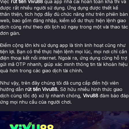
Việc
rút tiền Vivu88
qua app nhà cái hoàn toàn khả thi và
được rất nhiều người sử dụng. Ứng dụng được thiết kế
thân thiện, tích hợp đầy đủ chức năng như trên phiên bản
web, bao gồm đăng nhập, kiểm số dư thực hiện lệnh giao
dịch cũng như theo dõi lịch sử ngay trong một vài thao tác
đơn giản.
Điểm cộng lớn khi sử dụng app là tính linh hoạt cũng như
tiện lợi. Bạn có thể thực hiện lệnh mọi lúc, mọi nơi chỉ cần
điện thoại kết nối internet. Ngoài ra, ứng dụng cũng hỗ trợ
gửi mã OTP nhanh, giúp xác minh thông tin tài khoản hiệu
quả hơn trong các giao dịch tài chính.
Như vậy, trên đây chúng tôi đã cung cấp đến hội viên
hướng dẫn
rút tiền Vivu88.
Sở hữu nhiều hình thức giao
dịch cùng tốc độ xử lý nhanh chóng,
Vivu88
đảm bảo đáp
ứng mọi nhu cầu của người chơi.