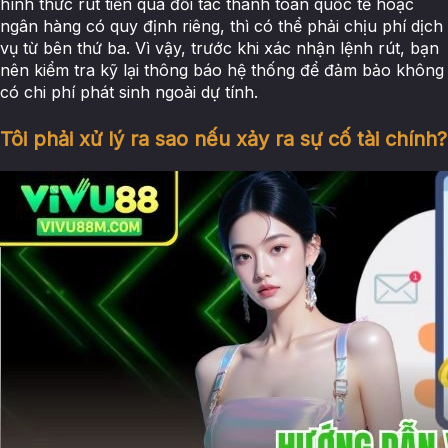
hình thức rút tiền qua đối tác thanh toán quốc tế hoặc
ngân hàng có quy định riêng, thì có thể phải chịu phí dịch
vụ từ bên thứ ba. Vì vậy, trước khi xác nhận lệnh rút, bạn
nên kiểm tra kỹ lại thông báo hệ thống để đảm bảo không
có chi phí phát sinh ngoài dự tính.
Tôi phải xử lý ra sao nếu xảy ra sự cố tài chính?