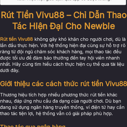
Rút Tiền Vivu88 – Chỉ Dẫn Thao
Tác Hiện Đại Cho Newbie
Rút tiền Vivu88
không gây khó khăn cho người chơi, dù là
lần đầu thực hiện. Với hệ thống hiện đại cùng sự hỗ trợ rõ
ràng từ đội ngũ chăm sóc khách hàng, mọi thao tác đều
được tối ưu để đảm bảo thưởng đến tay hội viên nhanh
nhất. Hãy cùng tìm hiểu cách thực hiện cụ thể qua tài liệu
dưới đây.
Giới thiệu các cách thức rút tiền Vivu88
Thương hiệu tích hợp nhiều phương thức rút tiền khác
nhau, đáp ứng nhu cầu đa dạng của người chơi. Dù bạn
đang sử dụng ngân hàng truyền thống, ví điện tử hay cần
thao tác tiện lợi, hệ thống vẫn có giải pháp phù hợp.
Thao tác qua ngân hàng