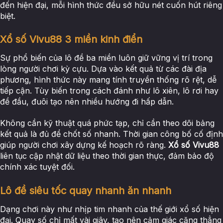
đến hiện đại, mỗi hình thức đều sở hữu nét cuốn hút riêng
biệt.
Xổ số Vivu88 3 miền kinh điển
Sự phổ biến của lô đề ba miền luôn giữ vững vị trí trong
lòng người chơi kỳ cựu. Dựa vào kết quả từ các đài địa
phương, hình thức này mang tính truyền thống rõ rệt, dễ
tiếp cận. Tùy biến trong cách đánh như lô xiên, lô rơi hay
đề đầu, đuôi tạo nên nhiều hướng đi hấp dẫn.
Không cần kỹ thuật quá phức tạp, chỉ cần theo dõi bảng
kết quả là đủ để chốt số nhanh. Thời gian công bố cố định
giúp người chơi xây dựng kế hoạch rõ ràng.
Xổ số Vivu88
liên tục cập nhật dữ liệu theo thời gian thực, đảm bảo độ
chính xác tuyệt đối.
Lô đề siêu tốc quay nhanh ăn nhanh
Dạng chơi này như nhịp tim nhanh của thế giới xổ số hiện
đại. Quay số chỉ mất vài giây, tạo nên cảm giác căng thẳng