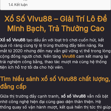
Kết luận
Xổ Số Vivu88 – Giải Trí Lô Đề
Minh Bạch, Trả Thưởng Cao
Xổ số Vivu88
tạo dấu ấn với loạt trò chơi cuốn hút, kết
quả rõ ràng cùng tỷ lệ trúng thưởng đầy tiềm năng. Ra
mắt từ 2020 nhưng đến nay vẫn giữ vững vị thế trong lòng
cộng đồng người chơi. Nền tảng
Vivu88
cam kết mang lại
trải nghiệm công bằng, thao tác mượt mà cùng hệ thống
tiện ích hỗ trợ tối đa cho hội viên.
Tìm hiểu sảnh xổ số Vivu88 chất lượng,
đẳng cấp
Giữa thị trường đầy cạnh tranh,
xổ số Vivu88
vẫn nổi bật
nhờ công nghệ hiện đại cùng giao diện thân thiện. Hệ
thống quay số vận hành mượt, kết quả hiển thị tức thì giúp