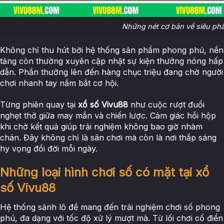
Những nét cơ bản về siêu ph
Không chỉ thu hút bởi hệ thống sản phẩm phong phú, nền
tảng còn thường xuyên cập nhật sự kiện thưởng nóng hấp
dẫn. Phần thưởng lên đến hàng chục triệu đang chờ người
chơi nhanh tay nắm bắt cơ hội.
Từng phiên quay tại
xổ số Vivu88
như cuộc rượt đuổi
nghẹt thở giữa may mắn và chiến lược. Cảm giác hồi hộp
khi chờ kết quả giúp trải nghiệm không bao giờ nhàm
chán. Đây không chỉ là sân chơi mà còn là nơi thắp sáng
hy vọng đổi đời mỗi ngày.
Những loại hình chơi số có mặt tại xổ
số Vivu88
Hệ thống sảnh lô đề mang đến trải nghiệm chơi số phong
phú, đa dạng với tốc độ xử lý mượt mà. Từ lối chơi cổ điển