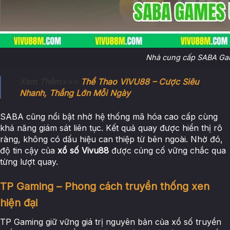
Nhà cung cấp SABA Gam
Xem Thêm>>>
Thể Thao VIVU88 – Cược Siêu
Nhanh, Thắng Lớn Mỗi Ngày
SABA cũng nổi bật nhờ hệ thống mã hóa cao cấp cùng
khả năng giám sát liên tục. Kết quả quay được hiển thị rõ
ràng, không có dấu hiệu can thiệp từ bên ngoài. Nhờ đó,
độ tin cậy của
xổ số Vivu88
được củng cố vững chắc qua
từng lượt quay.
TP Gaming – Phong cách truyền thống xen
hiện đại
TP Gaming giữ vững giá trị nguyên bản của xổ số truyền