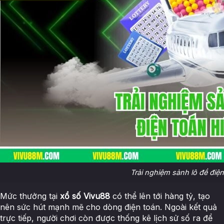
Trải nghiệm sảnh lô đề điện
Mức thưởng tại
xổ số Vivu88
có thể lên tới hàng tỷ, tạo
nên sức hút mạnh mẽ cho dòng điện toán. Ngoài kết quả
trực tiếp, người chơi còn được thống kê lịch sử số ra để