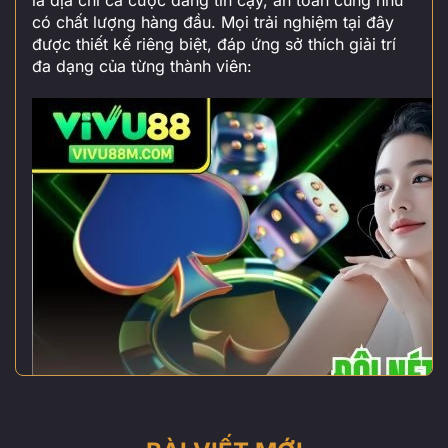
có chất lượng hàng đầu. Mọi trải nghiệm tại đây
được thiết kế riêng biệt, đáp ứng sở thích giải trí
đa dạng của từng thành viên: