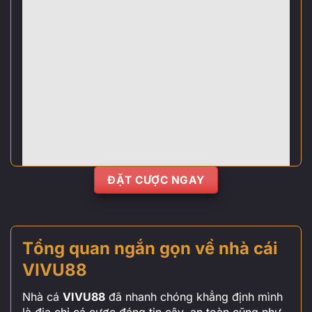
ĐẶT CƯỢC NGAY
Tổng quan ngắn gọn về nhà cái
VIVU88
Nhà cá
VIVU88
đã nhanh chóng khẳng định mình
là địa chỉ cá cược đáng tin cậy, an toàn cũng như