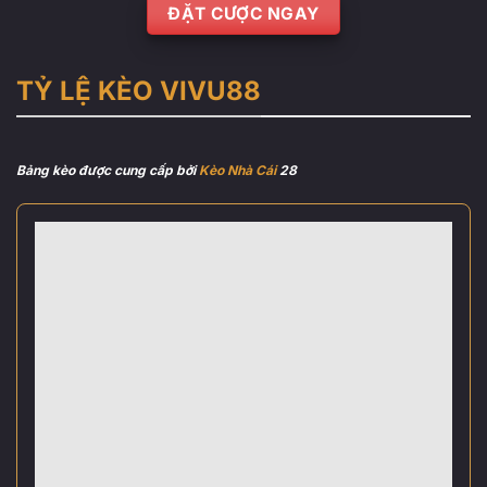
ĐẶT CƯỢC NGAY
TỶ LỆ KÈO VIVU88
Bảng kèo được cung cấp bởi
Kèo Nhà Cái
28
Trận Hot
Tất cả giải đấu
TL Malaysia
Sky88
Kèo TT
Xem bóng
Hôm nay
Ngày mai
08/08